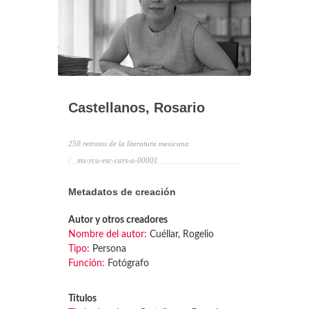
Castellanos, Rosario
250 retratos de la literatura mexicana
mx-rcu-esc-cars-a-00001
Metadatos de creación
Autor y otros creadores
Nombre del autor:
Cuéllar, Rogelio
Tipo:
Persona
Función:
Fotógrafo
Títulos