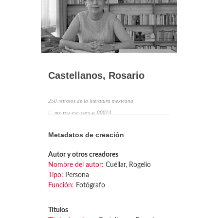
Castellanos, Rosario
250 retratos de la literatura mexicana
mx-rcu-esc-cars-a-00014
Metadatos de creación
Autor y otros creadores
Nombre del autor:
Cuéllar, Rogelio
Tipo:
Persona
Función:
Fotógrafo
Títulos