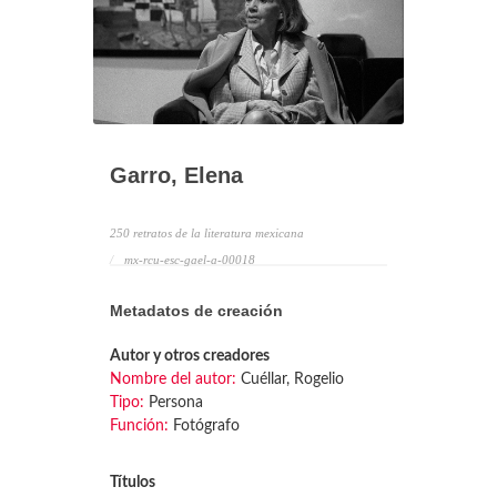
Garro, Elena
250 retratos de la literatura mexicana
mx-rcu-esc-gael-a-00018
Metadatos de creación
Autor y otros creadores
Nombre del autor:
Cuéllar, Rogelio
Tipo:
Persona
Función:
Fotógrafo
Títulos