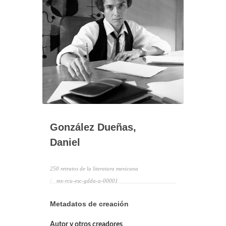
González Dueñas,
Daniel
250 retratos de la literatura mexicana
mx-rcu-esc-gdda-a-00001
Metadatos de creación
Autor y otros creadores