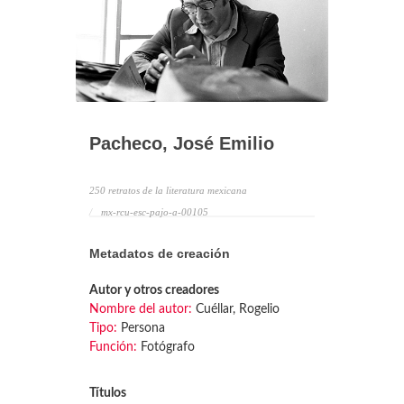
Pacheco, José Emilio
250 retratos de la literatura mexicana
mx-rcu-esc-pajo-a-00105
Metadatos de creación
Autor y otros creadores
Nombre del autor:
Cuéllar, Rogelio
Tipo:
Persona
Función:
Fotógrafo
Títulos