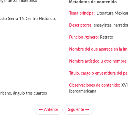
gio de San Ildefonso
Metadatos de contenido
Tema principal:
Literatura Mexica
sto Sierra 16, Centro Histórico,
Descriptores:
ensayistas, narrador
Función /género:
Retrato
Nombre del que aparece en la im
Nombre artístico u otro nombre p
Título, cargo o envestidura del pe
Observaciones de contenido:
XVII
Iberoamericana
icano, ángulo tres cuartos
← Anterior
Siguiente →