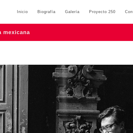
Inicio
Biografía
Galería
Proyecto 250
Con
ra mexicana