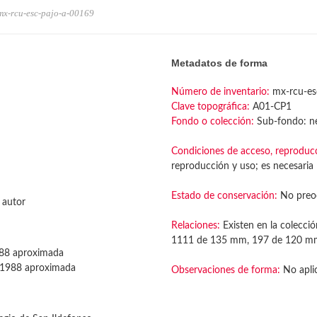
mx-rcu-esc-pajo-a-00169
Metadatos de forma
Número de inventario:
mx-rcu-es
Clave topográfica:
A01-CP1
Fondo o colección:
Sub-fondo: ne
Condiciones de acceso, reproduc
reproducción y uso; es necesaria l
Estado de conservación:
No preo
 autor
Relaciones:
Existen en la colecció
1111 de 135 mm, 197 de 120 
88 aproximada
1988 aproximada
Observaciones de forma:
No apli