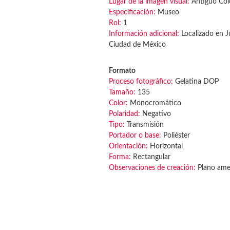
Lugar de la imagen visual:
Antiguo Cole
Especificación:
Museo
Rol:
1
Información adicional:
Localizado en Ju
Ciudad de México
Formato
Proceso fotográfico:
Gelatina DOP
Tamaño:
135
Color:
Monocromático
Polaridad:
Negativo
Tipo:
Transmisión
Portador o base:
Poliéster
Orientación:
Horizontal
Forma:
Rectangular
Observaciones de creación:
Plano amer