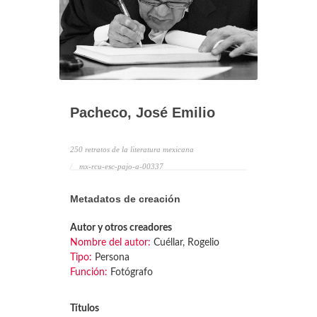
Pacheco, José Emilio
250 retratos de la literatura mexicana
mx-rcu-esc-pajo-a-00337
Metadatos de creación
Autor y otros creadores
Nombre del autor:
Cuéllar, Rogelio
Tipo:
Persona
Función:
Fotógrafo
Títulos