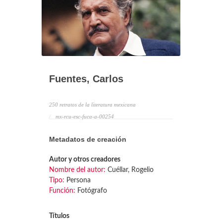
Fuentes, Carlos
250 retratos de la literatura mexicana
mx-rcu-esc-fuca-a-00254
Metadatos de creación
Autor y otros creadores
Nombre del autor:
Cuéllar, Rogelio
Tipo:
Persona
Función:
Fotógrafo
Títulos